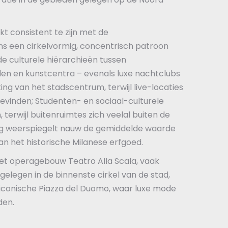
jkt consistent te zijn met de
ns een cirkelvormig, concentrisch patroon
de culturele hiërarchieën tussen
alen en kunstcentra – evenals luxe nachtclubs
ing van het stadscentrum, terwijl live-locaties
bevinden; Studenten- en sociaal-culturele
terwijl buitenruimtes zich veelal buiten de
ng weerspiegelt nauw de gemiddelde waarde
an het historische Milanese erfgoed.
t operagebouw Teatro Alla Scala, vaak
 gelegen in de binnenste cirkel van de stad,
t iconische Piazza del Duomo, waar luxe mode
den.