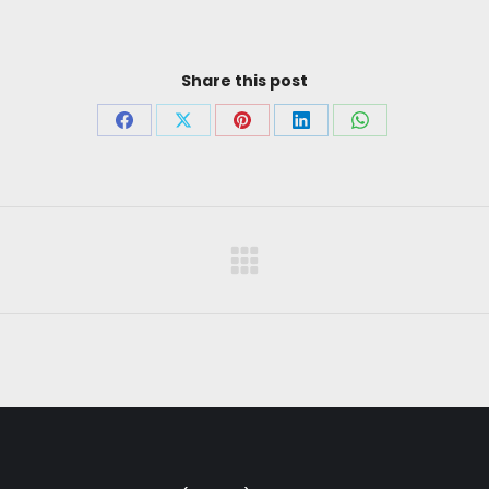
Share this post
Deel
Deel
Deel
Deel
Deel
op
op
op
op
op
Facebook
X
Pinterest
LinkedIn
WhatsApp
Next
project: