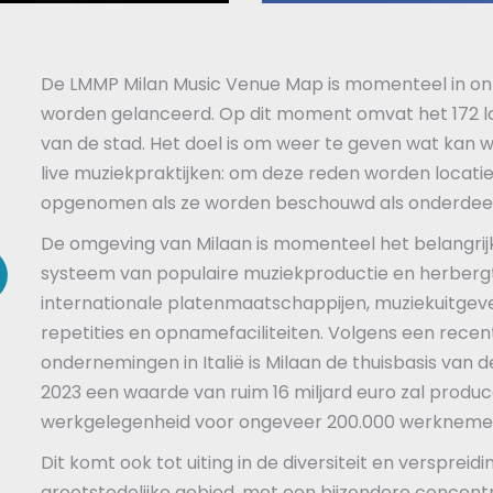
De LMMP Milan Music Venue Map is momenteel in ontw
worden gelanceerd. Op dit moment omvat het 172 loc
van de stad. Het doel is om weer te geven wat kan 
live muziekpraktijken: om deze reden worden locat
opgenomen als ze worden beschouwd als onderdeel 
De omgeving van Milaan is momenteel het belangrijk
systeem van populaire muziekproductie en herbergt 
internationale platenmaatschappijen, muziekuitgeve
repetities en opnamefaciliteiten. Volgens een recen
ondernemingen in Italië is Milaan de thuisbasis van de
2023 een waarde van ruim 16 miljard euro zal produc
werkgelegenheid voor ongeveer 200.000 werkneme
Dit komt ook tot uiting in de diversiteit en verspreid
grootstedelijke gebied, met een bijzondere concent